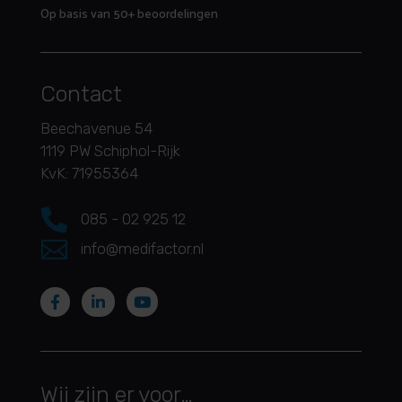
Op basis van 50+ beoordelingen
Contact
Beechavenue 54
1119 PW Schiphol-Rijk
KvK: 71955364

085 - 02 925 12

info@medifactor.nl
Wij zijn er voor…