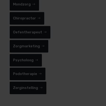
Mondzorg
Chiropractor
Oefentherapeut
Zorgmarketing
Psycholoog
Podotherapie
Zorginstelling