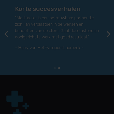
Korte succesverhalen
"
Medifactor is een bedrijf dat echt uitblinkt
door hun brede scala aan kennis en expertise.
Ze hanteren doelgerichte strategieën en
bieden duidelijke sturing op visie, wat zorgt
voor een helder pad naar succes.
"
- Zana Kaplan van Zanafysio -