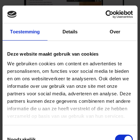
Toestemming
Details
Over
Deze website maakt gebruik van cookies
Bekijk de fysio websites die wij hebben
We gebruiken cookies om content en advertenties te
gerealiseerd
personaliseren, om functies voor social media te bieden
en om ons websiteverkeer te analyseren. Ook delen we
informatie over uw gebruik van onze site met onze
2.2. Laat zien dat jij dé expert
partners voor social media, adverteren en analyse. Deze
bent binnen jouw specialisatie
partners kunnen deze gegevens combineren met andere
informatie die u aan ze heeft verstrekt of die ze hebben
Naast het benoemen van de therapieën en
verzameld op basis van uw gebruik van hun services.
behandelingen als die dergelijke klachten en
aandoeningen moeten verhelpen, is het goed om te
Toestemmingsselectie
benadrukken dat je ergens echt heel goed in bent.
Noodzakelijk