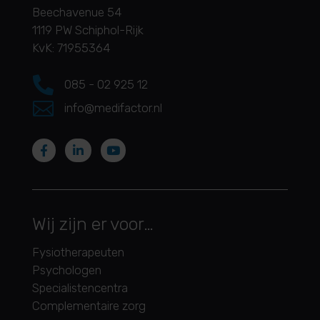
Beechavenue 54
1119 PW Schiphol-Rijk
KvK: 71955364

085 - 02 925 12

info@medifactor.nl
Wij zijn er voor…
Fysiotherapeuten
Psychologen
Specialistencentra
Complementaire zorg