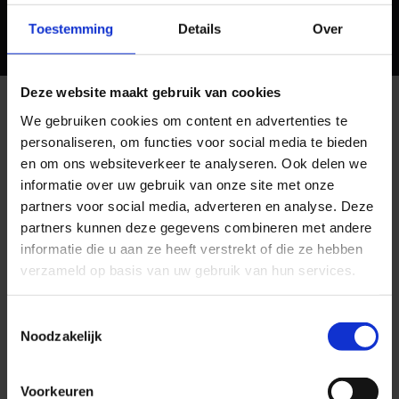
Bekijk nog meer werk
Toestemming
Details
Over
Deze website maakt gebruik van cookies
We gebruiken cookies om content en advertenties te
Medifactor
personaliseren, om functies voor social media te bieden
en om ons websiteverkeer te analyseren. Ook delen we
Hoe vinden
informatie over uw gebruik van onze site met onze
zorgprofessionals de
partners voor social media, adverteren en analyse. Deze
partners kunnen deze gegevens combineren met andere
samenwerking met ons
informatie die u aan ze heeft verstrekt of die ze hebben
verzameld op basis van uw gebruik van hun services.
Toestemmingsselectie
Noodzakelijk
Voorkeuren