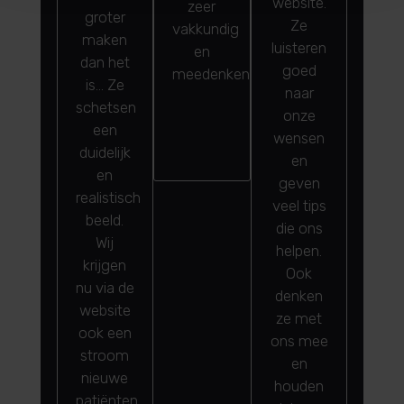
website.
zeer
groter
ze do
Ze
vakkundig
maken
ma
luisteren
en
dan het
oo
goed
meedenkend!”
is… Ze
vanw
naar
schetsen
hu
onze
een
profes
wensen
duidelijk
De k
en
en
wor
geven
realistisch
met h
veel tips
beeld.
en z
die ons
Wij
gekla
helpen.
krijgen
Toppe
Ook
nu via de
denken
website
ze met
ook een
ons mee
stroom
en
nieuwe
houden
patiënten