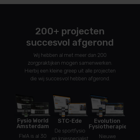
200+ projecten
succesvol afgerond
Wij hebben al met meer dan 200
zorgpraktijken mogen samenwerken.
Hierbij een kleine greep uit alle projecten
die wij succesvol hebben afgerond.
Fysio World
STC-Ede
Evolution
F
Amsterdam
Fysiotherapie
Fysi
De sportfysio
FWA is al 30
Nieuwe
Een
en kniespecialist