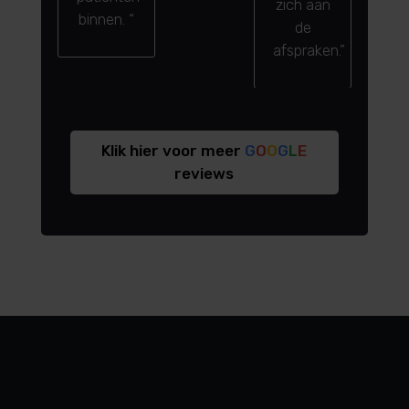
zich aan
binnen. “
de
afspraken.”
Klik hier voor meer
G
O
O
G
L
E
reviews