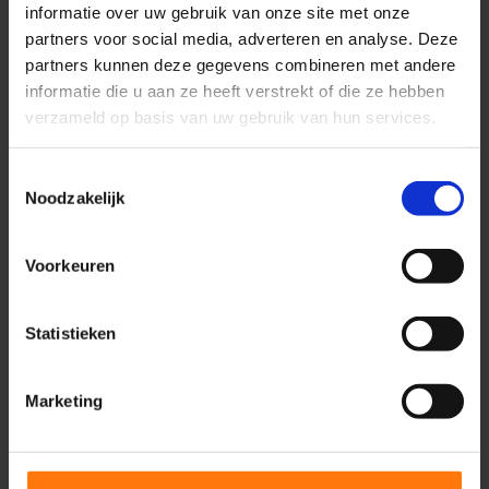
informatie over uw gebruik van onze site met onze
partners voor social media, adverteren en analyse. Deze
partners kunnen deze gegevens combineren met andere
informatie die u aan ze heeft verstrekt of die ze hebben
verzameld op basis van uw gebruik van hun services.
Stefan Laurens
-STC Ede-
Toestemmingsselectie
Noodzakelijk
“Medifactor is een fijn bedrijf om mee
te werken. Ze denken goed mee en
kennen de markt goed. De strategie
Voorkeuren
en marketing activiteiten hebben de
positionering en borging van onze
Statistieken
praktijk als knie en sportspecialist
mede gerealiseerd”
Marketing
Klik hier voor meer
G
O
O
G
L
E