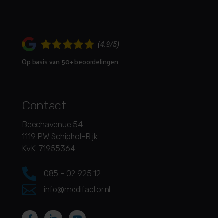
Op basis van 50+ beoordelingen
Contact
Beechavenue 54
1119 PW Schiphol-Rijk
KvK: 71955364

085 - 02 925 12

info@medifactor.nl