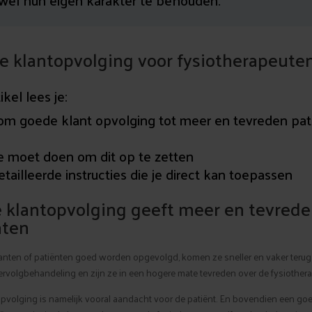
wel hun eigen karakter te behouden.
ne klantopvolging voor fysiotherapeute
tikel lees je:
m goede klant opvolging tot meer en tevreden pat
e moet doen om dit op te zetten
tailleerde instructies die je direct kan toepassen
 klantopvolging geeft meer en tevred
nten
nten of patiënten goed worden opgevolgd, komen ze sneller en vaker terug
rvolgbehandeling en zijn ze in een hogere mate tevreden over de fysiotherap
pvolging is namelijk vooral aandacht voor de patiënt. En bovendien een go