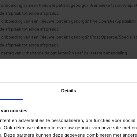
 onboarding van een (nieuwe) patiënt geborgd? (Generieke fysiotherapie)
e afspraak tot einde afspraak 1.
 onboarding van een (nieuwe) patiënt geborgd? (Pre Operatie/Specialist)
e afspraak tot einde afspraak 1.
 onboarding van een (nieuwe) patiënt geborgd? (Post Operatie/Specialist
e afspraak tot einde afspraak 1.
e nazorg van uitbehandelde patiënten? Vanaf de laatste behandeling.
 klantbinding gedurende het volledige cliëntcontact?
“
 van onderstaande verdiepingsvragen borg je per onderdeel verder hoe di
loopt.
Details
 van cookies
ent en advertenties te personaliseren, om functies voor social
Bij een
goede opvolging
zullen
. Ook delen we informatie over uw gebruik van onze site met on
e. Deze partners kunnen deze gegevens combineren met andere i