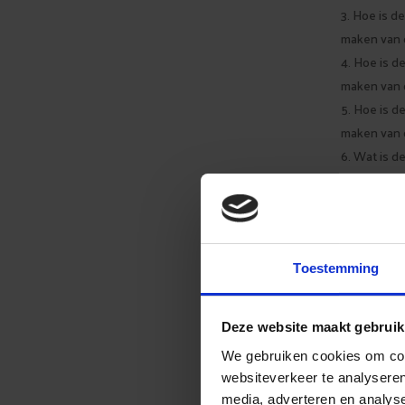
Hoe is de
maken van d
Hoe is de
maken van d
Hoe is de
maken van d
Wat is d
Hoe is de
Aan de hand
praktijk ver
Toestemming
Deze website maakt gebruik
We gebruiken cookies om cont
websiteverkeer te analyseren
media, adverteren en analys