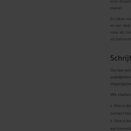
voor de pati
maken.
En reken maa
en een deel
maar als m
als behandel
Schrij
Om hier ric
praktijkvloe
uitgangspun
We starten 
Hoe is de
contact met
Hoe is h
aan bevesti