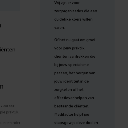
Wij zijn er voor
zorgorganisaties die een
duidelijke koers willen
n
varen.
Of het nu gaat om groei
iënten
voor jouw praktijk,
cliënten aantrekken die
bij jouw specialisme
passen, het borgen van
jouw identiteit in de
en
zorgketen of het
effectiever helpen van
 voor een
bestaande cliënten.
ie praktijk.
Medifactor helpt jou
ede reminder
stapsgewijs deze doelen