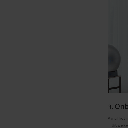
3. On
Vanaf het m
Uit welk