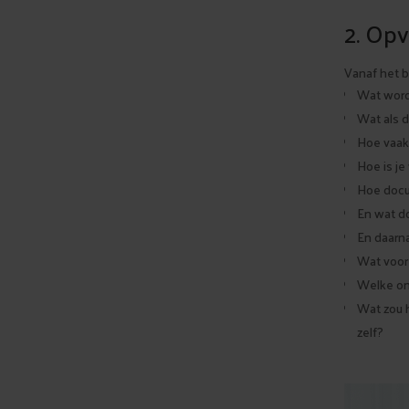
2. Op
Vanaf het b
Wat word
Wat als d
Hoe vaak
Hoe is je
Hoe docu
En wat d
En daarn
Wat voor
Welke ond
Wat zou h
zelf?