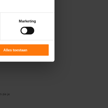
r
.
Marketing
en
Alles toestaan
 zie je