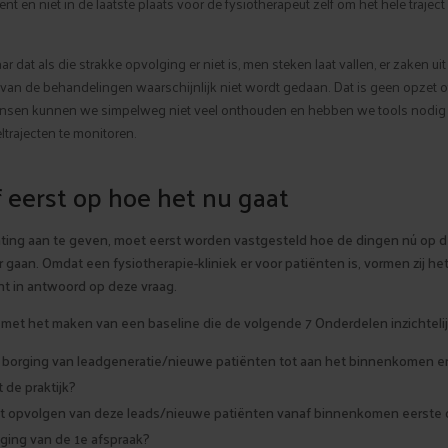
ënt en niet in de laatste plaats voor de fysiotherapeut zelf om het hele traject
r dat als die strakke opvolging er niet is, men steken laat vallen, er zaken uit
 van de behandelingen waarschijnlijk niet wordt gedaan. Dat is geen opzet of
ensen kunnen we simpelweg niet veel onthouden en hebben we tools nodi
trajecten te monitoren.
f eerst op hoe het nu gaat
hting aan te geven, moet eerst worden vastgesteld hoe de dingen nú op 
r gaan. Omdat een fysiotherapie-kliniek er voor patiënten is, vormen zij he
t in antwoord op deze vraag.
met het maken van een baseline die de volgende 7 Onderdelen inzichteli
 borging van leadgeneratie/nieuwe patiënten tot aan het binnenkomen e
 de praktijk?
et opvolgen van deze leads/nieuwe patiënten vanaf binnenkomen eerste c
ging van de 1e afspraak?