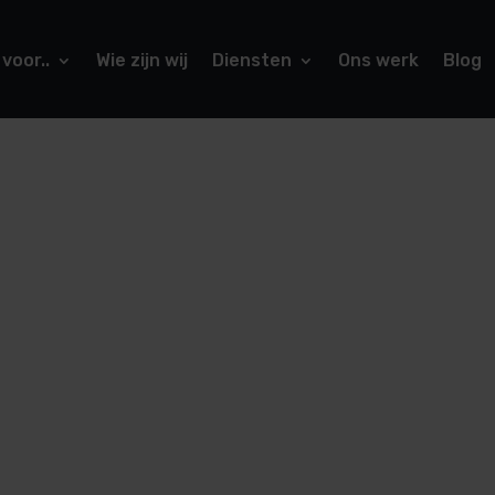
 voor..
Wie zijn wij
Diensten
Ons werk
Blog
euten
ging voor