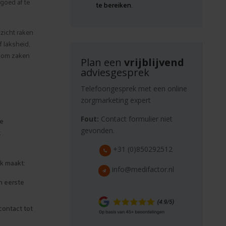
 goed af te
te bereiken.
 zicht raken
 laksheid,
g om zaken
Plan een
vrijblijvend
adviesgesprek
Telefoongesprek met een online
zorgmarketing expert
Fout:
Contact formulier niet
de
gevonden.
t
+31 (0)850292512
jk maakt:
info@medifactor.nl
n eerste
ontact tot