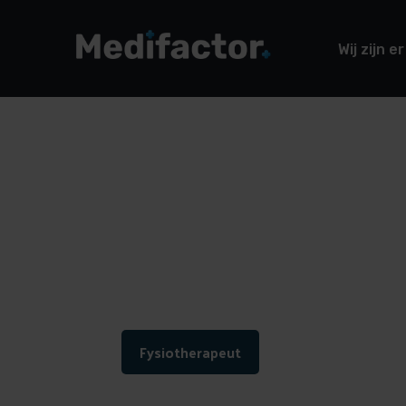
Wij zijn er
Home
/
Blog
/
Interne klantopvolging voor fyiotherap
Interne klantopvol
fysiotherapeuten
Fysiotherapeut