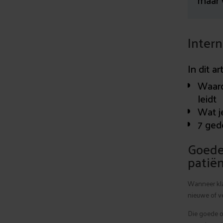
maar 
Inter
In dit ar
Waaro
leidt
Wat j
7 gede
Goede
patië
Wanneer kla
nieuwe of ve
Die goede o