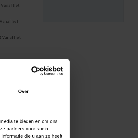
 Vanaf het
 Vanaf het
) Vanaf het
t in jouw
Over
 media te bieden en om ons
ze partners voor social
nformatie die u aan ze heeft