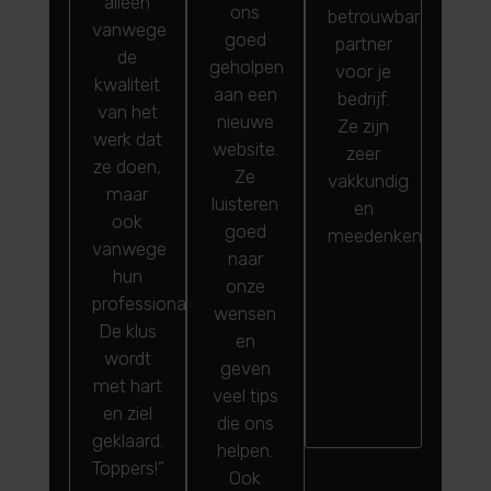
alleen
ons
betrouwbare
vanwege
goed
partner
de
geholpen
voor je
kwaliteit
aan een
bedrijf.
van het
nieuwe
Ze zijn
werk dat
website.
zeer
ze doen,
Ze
vakkundig
maar
luisteren
en
ook
goed
meedenkend!”
vanwege
naar
hun
onze
professionaliteit.
wensen
De klus
en
wordt
geven
met hart
veel tips
en ziel
die ons
geklaard.
helpen.
Toppers!”
Ook