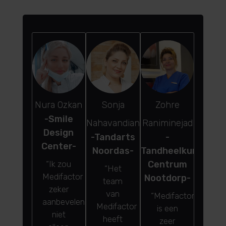
Nura Ozkan
Sonja
Zohre
-Smile
Nahavandian
Raniminejad
Design
-Tandarts
-
Center-
Noordas-
Tandheelkundig
“Ik zou
Centrum
“Het
Medifactor
Nootdorp-
team
zeker
van
“Medifactor
aanbevelen,
Medifactor
is een
niet
heeft
zeer