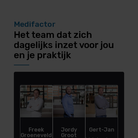
Medifactor
Het team dat zich
dagelijks inzet voor jou
en je praktijk
Freek
Jordy
Gert-Jan
Rol
Groeneveld
Groot
Wout