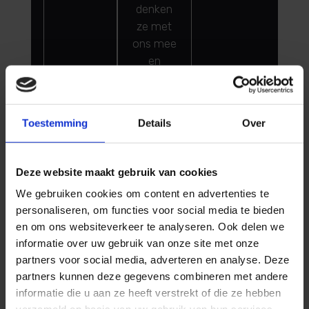
denken
ze met
ons mee
en
houden
zich aan
de
Toestemming
Details
Over
afspraken.”
Deze website maakt gebruik van cookies
We gebruiken cookies om content en advertenties te
personaliseren, om functies voor social media te bieden
en om ons websiteverkeer te analyseren. Ook delen we
informatie over uw gebruik van onze site met onze
partners voor social media, adverteren en analyse. Deze
Klik hier voor meer
G
O
O
G
L
E
partners kunnen deze gegevens combineren met andere
reviews
informatie die u aan ze heeft verstrekt of die ze hebben