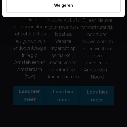
Tandartspraktijk
Weigeren
Tandartspraktijk
Tandartspraktijk
van Mill
Zijdelwaard
Elzenhagen
Online
Nieuwe website
Bij een nieuwe
professionaliseringsslag
voor meerdere
tandartspraktijk
tot autoriteit op
locaties.
hoort een
het gebied van
Website
nieuwe website.
endodontologie
ingericht op
Goed vindbaar
in regio
gemakkelijk
zijn voor
Amstelveen en
inschrijven en
mensen uit
Amsterdam
contact op
Amsterdam-
(zuid)
kunnen nemen
Noord
Lees hier
Lees hier
Lees hier
meer
meer
meer