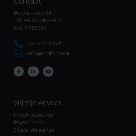
Contact
Beechavenue 54
1119 PW Schiphol-Rijk
KvK: 71955364

085 - 02 925 12

info@medifactor.nl
Wij zijn er voor…
Fysiotherapeuten
Psychologen
Specialistencentra