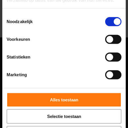
verzameld op basis van uw gebruik van hun services.
Toestemmingsselectie
Noodzakelijk
Voorkeuren
Deze projecten hebben
Statistieken
wij mogen opleveren
Marketing
Wij hebben al met tientallen fysiotherapeuten
mogen samenwerken. Hierbij een kleine greep uit
alle projecten die wij succesvol hebben afgerond
Alles toestaan
Selectie toestaan