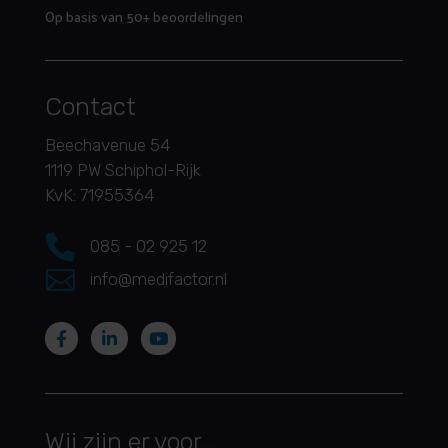
Op basis van 50+ beoordelingen
Contact
Beechavenue 54
1119 PW Schiphol-Rijk
KvK: 71955364

085 - 02 925 12

info@medifactor.nl
Wij zijn er voor…