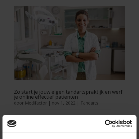
Zo start je jouw eigen tandartspraktijk en werf
je online effectief patiënten
door
Medifactor
|
nov 1, 2022
|
Tandarts
Zo start je jouw eigen tandartspraktijk en werf je
online effectief klanten Laatste update: 6 september
2024 Auteur: Medifactor Blog geschreven
door Jerry Groot:Sales en Marketing expert voor