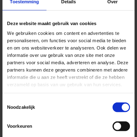
Toestemming
Details
Over
fysiotherapie Zo start je jouw eigen...
Deze website maakt gebruik van cookies
We gebruiken cookies om content en advertenties te
personaliseren, om functies voor social media te bieden
en om ons websiteverkeer te analyseren. Ook delen we
informatie over uw gebruik van onze site met onze
partners voor social media, adverteren en analyse. Deze
partners kunnen deze gegevens combineren met andere
informatie die u aan ze heeft verstrekt of die ze hebben
verzameld op basis van uw gebruik van hun services.
Toestemmingsselectie
Zo start je jouw eigen fysiotherapiepraktijk en
Noodzakelijk
werf je cliënten met online marketing
door
Medifactor
|
okt 31, 2022
|
Fysiotherapeut
Voorkeuren
Zo start je jouw eigen fysiotherapiepraktijk en werf je