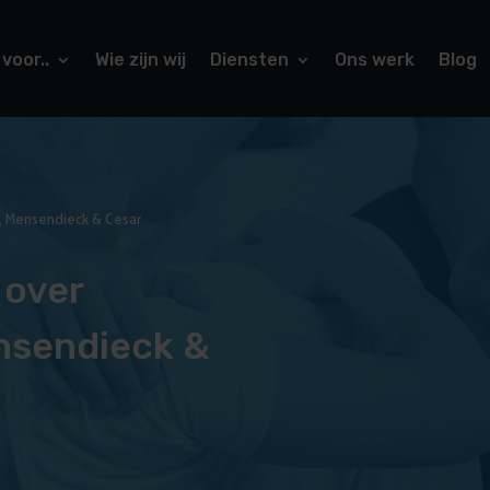
 voor..
Wie zijn wij
Diensten
Ons werk
Blog
e, Mensendieck & Cesar
 over
nsendieck &