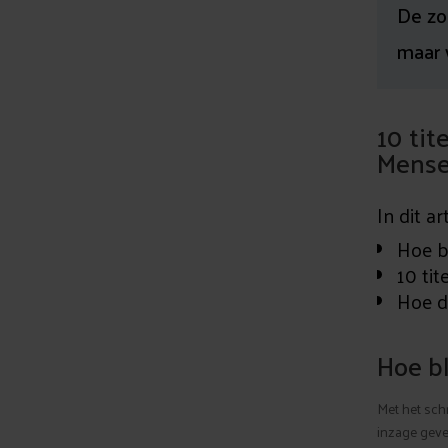
De zo
maar 
10 tit
Mense
In dit ar
Hoe b
10 tit
Hoe de
Hoe b
Met het sch
inzage geve