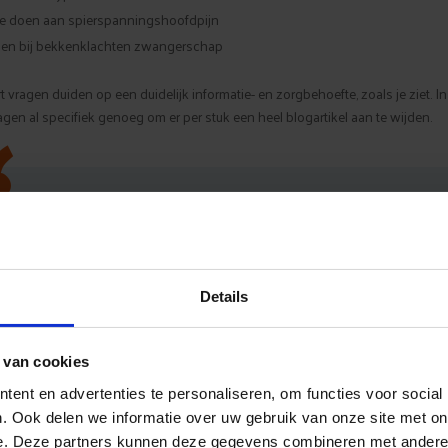
je doen aan spierspanningshoofdpijn
oen bij bekkenklachten zwangerschap
“
 vragen duiden op een duidelijk informatie- en zorgbehoefte, zoals je ziet. In
agen al specifiek genoeg om er per stuk een heel blogartikel aan te wijden.
Over klachten door
houding en
ewegen
worden veel vragen geste
Details
in Google.
 van cookies
ent en advertenties te personaliseren, om functies voor social
gtitels die je direct kan schrijven
. Ook delen we informatie over uw gebruik van onze site met on
e. Deze partners kunnen deze gegevens combineren met andere i