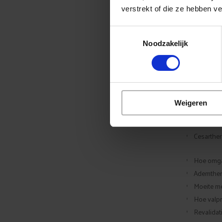
verstrekt of die ze hebben v
Net zoals d
zijn vragen 
Toestemmingsselectie
informatieb
Noodzakelijk
Dat antwoor
noemen. We 
Verschil 
Wanneer 
Weigeren
Helpt men
Mensendie
Cesarther
Hoe omga
Ademther
Moeite m
Hoe valp
Revalidat