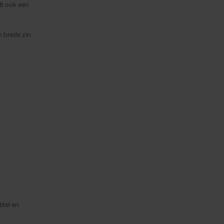
dt ook een
n brede zin.
itel en