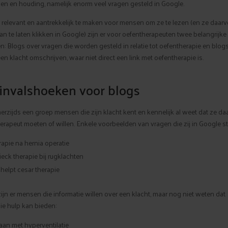
n en houding, namelijk enorm veel vragen gesteld in Google.
 relevant en aantrekkelijk te maken voor mensen om ze te lezen (en ze daarv
n te laten klikken in Google) zijn er voor oefentherapeuten twee belangrijke
: Blogs over vragen die worden gesteld in relatie tot oefentherapie en blog
en klacht omschrijven, waar niet direct een link met oefentherapie is.
invalshoeken voor blogs
erzijds een groep mensen die zijn klacht kent en kennelijk al weet dat ze da
rapeut moeten of willen. Enkele voorbeelden van vragen die zij in Google ste
apie na hernia operatie
ck therapie bij rugklachten
elpt cesar therapie
ijn er mensen die informatie willen over een klacht, maar nog niet weten dat
ie hulp kan bieden:
an met hyperventilatie