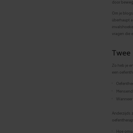
door bewege
Om je blogs
überhaupt aa
invalshoeken
vragen die e
Twee 
Zo heb je en
een oefenthe
Oefenther
Mensendie
Wanneer h
Anderzijds z
oefentherap
Hoe omga