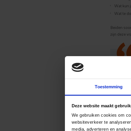
Wat kun 
Wat te d
Beiden soort
zijn deze vr
b
Toestemming
Deze website maakt gebruik
We gebruiken cookies om cont
10 blo
websiteverkeer te analyseren
media, adverteren en analys