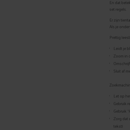
En dat bete
set regels.
Er zijn tien
Als je onder
Prettig lees
Leidt je 
Zoom in d
Omschrijf
Sluit af 
Zoekmachine
Let op he
Gebruik r
Gebruik “
Zorg dat 
tekst)