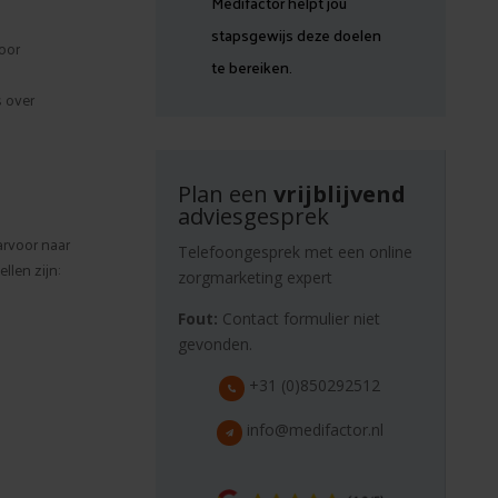
Medifactor helpt jou
stapsgewijs deze doelen
oor
te bereiken.
s over
Plan een
vrijblijvend
adviesgesprek
arvoor naar
Telefoongesprek met een online
llen zijn:
zorgmarketing expert
Fout:
Contact formulier niet
gevonden.
+31 (0)850292512
info@medifactor.nl