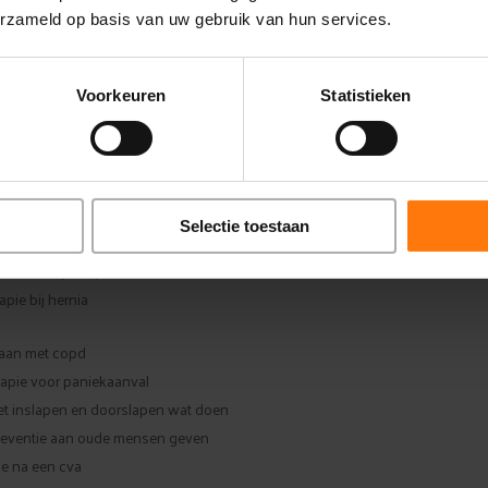
erzameld op basis van uw gebruik van hun services.
e bovengenoemde zes vragen, komen onderstaande vragen rechtstreeks uit 
die letterlijk zo worden ingevoerd in de Google zoekbalk. Hier zit dus zo’n sp
ehoefte achter dat het bijna een kwestie is van gewoon beantwoorden.
Voorkeuren
Statistieken
d dient natuurlijk wel aan bepaalde regels te voldoen, die we zoekmachineop
sluiten dit artikel daar zometeen mee af.
oefentherapie en fysiotherapie
oefentherapie bij zwangerschap
Selectie toestaan
sendieck therapie bij rugklachten
ck therapie bij reuma
apie bij hernia
an met copd
apie voor paniekaanval
et inslapen en doorslapen wat doen
reventie aan oude mensen geven
ie na een cva