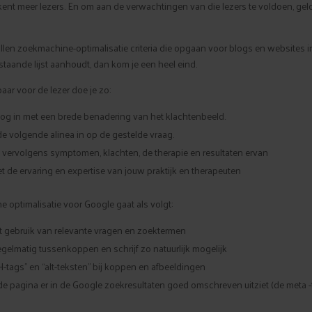
kent meer lezers. En om aan de verwachtingen van die lezers te voldoen, gel
tallen zoekmachine-optimalisatie criteria die opgaan voor blogs en websites i
staande lijst aanhoudt, dan kom je een heel eind.
baar voor de lezer doe je zo:
blog in met een brede benadering van het klachtenbeeld.
e volgende alinea in op de gestelde vraag.
 vervolgens symptomen, klachten, de therapie en resultaten ervan
met de ervaring en expertise van jouw praktijk en therapeuten
 optimalisatie voor Google gaat als volgt:
t gebruik van relevante vragen en zoektermen
egelmatig tussenkoppen en schrijf zo natuurlijk mogelijk
H-tags” en “alt-teksten” bij koppen en afbeeldingen
de pagina er in de Google zoekresultaten goed omschreven uitziet (de meta -t