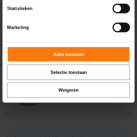
Statistieken
Wie is Medifactor
Marketing
Wij zijn er voor zorgorganisaties die een duidelijke
koers willen varen.
Alles toestaan
Of het nu gaat om groei voor jouw praktijk, cliënten
aantrekken die bij jouw specialisme passen, het
Selectie toestaan
borgen van jouw identiteit in de zorgketen of het
effectiever helpen van bestaande cliënten.
Weigeren
Medifactor helpt jou stapsgewijs deze doelen te
bereiken.