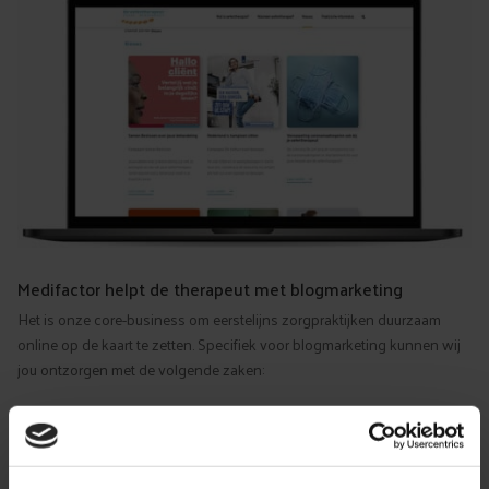
Medifactor helpt de therapeut met blogmarketing
Het is onze core-business om eerstelijns zorgpraktijken duurzaam
online op de kaart te zetten. Specifiek voor blogmarketing kunnen wij
jou ontzorgen met de volgende zaken:
Marktonderzoek
Overleg en bepalen strategie
Schrijven van de blog