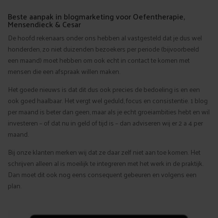
Beste aanpak in blogmarketing voor Oefentherapie,
Mensendieck & Cesar
De hoofd rekenaars onder ons hebben al vastgesteld dat je dus wel
honderden, zo niet duizenden bezoekers per periode (bijvoorbeeld
een maand) moet hebben om ook echt in contact te komen met
mensen die een afspraak willen maken.
Het goede nieuws is dat dit dus ook precies de bedoeling is en een
ook goed haalbaar. Het vergt wel geduld, focus en consistentie. 1 blog
per maand is beter dan geen, maar als je echt groeiambities hebt en wil
investeren – of dat nu in geld of tijd is – dan adviseren wij er 2 a 4 per
maand.
Bij onze klanten merken wij dat ze daar zelf niet aan toe komen. Het
schrijven alleen al is moeilijk te integreren met het werk in de praktijk.
Dan moet dit ook nog eens consequent gebeuren en volgens een
plan.