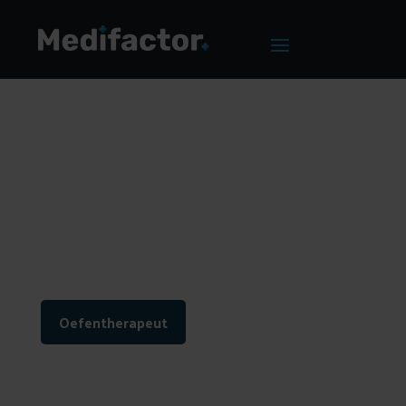
Home
/
Blog
/
Blogmarketing voor Oefentherapeuten
Blogmarketing voor
Oefentherapeuten
Oefentherapeut
Auteur: Jerry Groot
Leestijd: 5 min