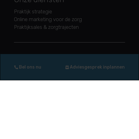
Praktijk strategie
Online marketing voor de zorg
Praktijksales & zorgtrajecten
Blijf op de hoogte
Bel ons nu
Adviesgesprek inplannen
Wil je op de hoogte blijven van de ontwikkelingen
binnen Medifactor en de zorgmarketing? Schrijf je dan
in voor onze nieuwsbrief
Ik wil me inschrijven
In samenwerking met FysioFuture