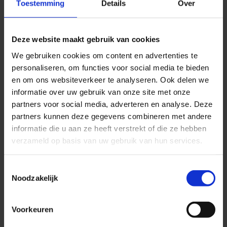
Plaatsen van de blog op de website
Toestemming
Details
Over
Wij leveren blogs dus hands-off voor onze klanten op hun website.
Elke 3 maanden hebben we een gesprek met elkaar om data,
Deze website maakt gebruik van cookies
voortgang en resultaten te bespreken. Wat wij van jou verwachten is
We gebruiken cookies om content en advertenties te
inzicht in jouw doelstellingen, ambities en identiteit als
personaliseren, om functies voor social media te bieden
Oefentherapeut.
en om ons websiteverkeer te analyseren. Ook delen we
Geïnteresseerd geraakt na het lezen van déze blog? Contact ons
informatie over uw gebruik van onze site met onze
gerust voor een vrijblijvend gesprek. Dan kijken we samen of dit iets is
partners voor social media, adverteren en analyse. Deze
voor jou.
partners kunnen deze gegevens combineren met andere
informatie die u aan ze heeft verstrekt of die ze hebben
verzameld op basis van uw gebruik van hun services.
Toestemmingsselectie
Noodzakelijk
Voorkeuren