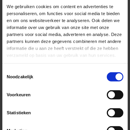
kosten van één aanmelding variëren tussen de €15 en €30 per stuk,
We gebruiken cookies om content en advertenties te
afhankelijk van in welk deel van het land je praktiseert. Eén
personaliseren, om functies voor social media te bieden
geïnvesteerde euro in Google Ads levert een tandarts dus een
en om ons websiteverkeer te analyseren. Ook delen we
veelvoud aan omzet en winst op, natuurlijk afhankelijk van op welke
informatie over uw gebruik van onze site met onze
wijze en met welk tijdsbestek je de omzet toename rekent.
partners voor social media, adverteren en analyse. Deze
Neem contact met ons op als je binnen een paar maanden een vollere
partners kunnen deze gegevens combineren met andere
agenda wil!
informatie die u aan ze heeft verstrekt of die ze hebben
verzameld op basis van uw gebruik van hun services.
Toestemmingsselectie
Noodzakelijk
Voorkeuren
Statistieken