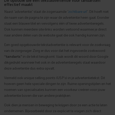
De opbouw die een tekstadvertentie voor tandartsen
effectief maakt
Naast “advertentie” staat de zogenaamde “
zichtbare url
”. Dit hoeft niet
de naam van de pagina te zijn waar de advertentie heen gaat. Eronder
staat een blauwe titel en vervolgens één of twee advertentieregels.
Ook kunnen meerdere site-links worden vertoond waarmee je direct
naar andere delen van de website gaat die ook handig kunnen zijn.
Een goed opgebouwde tekstadvertentie is relevant voor de zoekvraag
van de zorgvrager. Zorg er dus voor dat het ingevoerde zoekwoord
“tandarts”
in de tekst terugkomt. Vaak wordt dit woord door Google
dikgedrukt wanneer het ook in de advertentieregels staat waardoor
deze advertentie dus extra opvalt.
Vermeld ook unique selling points (USP’s) in je advertentietekst. Dit
hoeven geen hele speciale dingen te zijn. Ruime openingstijden en het
noemen van specialisaties kunnen een voorkeur creëren voor jouw
advertentie boven die van andere praktijken.
Ook dien je mensen in beweging te krijgen door ze een actie te laten
ondernemen. Bijvoorbeeld door ze expliciet te vragen zich direct