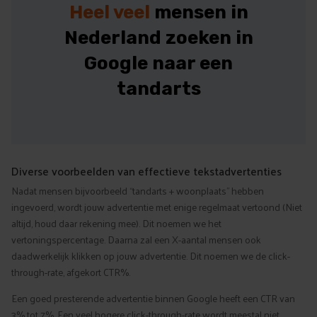
Heel veel
mensen in
Nederland zoeken in
Google naar een
tandarts
Diverse voorbeelden van effectieve tekstadvertenties
Nadat mensen bijvoorbeeld “tandarts + woonplaats” hebben
ingevoerd, wordt jouw advertentie met enige regelmaat vertoond (Niet
altijd, houd daar rekening mee). Dit noemen we het
vertoningspercentage. Daarna zal een X-aantal mensen ook
daadwerkelijk klikken op jouw advertentie. Dit noemen we de click-
through-rate, afgekort CTR%.
Een goed presterende advertentie binnen Google heeft een CTR van
3% tot 7%. Een veel hogere click-through-rate wordt meestal niet