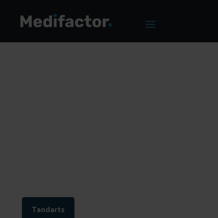
Home
/
Blog
/
De beste Google Ads tekstadvertenties voor
tandartsen
De beste Google Ads
tekstadvertenties
voor tandartsen
Tandarts