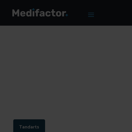
Home
/
Blog
/
Een converterende website voor
tandartspraktijken
Een converterende
website voor
tandartspraktijken
Tandarts