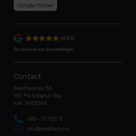
Op basis van 50+ beoordelingen
Contact
Beechavenue 54
1119 PW Schiphol-Rijk
KvK: 71955364

085 - 02 925 12

info@medifactor.nl