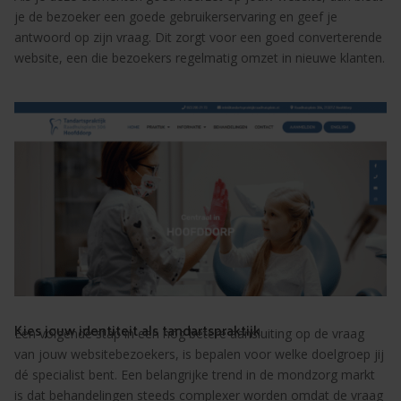
je de bezoeker een goede gebruikerservaring en geef je
antwoord op zijn vraag. Dit zorgt voor een goed converterende
website, een die bezoekers regelmatig omzet in nieuwe klanten.
Kies jouw identiteit als tandartspraktijk
Een volgende stap in een nóg betere aansluiting op de vraag
van jouw websitebezoekers, is bepalen voor welke doelgroep jij
dé specialist bent. Een belangrijke trend in de mondzorg markt
is dat behandelingen steeds complexer worden omdat de vraag