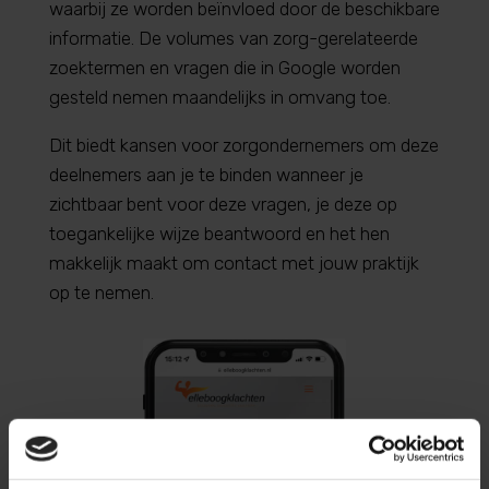
waarbij ze worden beïnvloed door de beschikbare
informatie. De volumes van zorg-gerelateerde
zoektermen en vragen die in Google worden
gesteld nemen maandelijks in omvang toe.
Dit biedt kansen voor zorgondernemers om deze
deelnemers aan je te binden wanneer je
zichtbaar bent voor deze vragen, je deze op
toegankelijke wijze beantwoord en het hen
makkelijk maakt om contact met jouw praktijk
op te nemen.