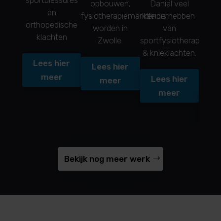
sportblessures
een
opbouwen,
Daniël veel
en
we
fysiotherapiemarktleider
kennis hebben
orthopedische
re
worden in
van
klachten
hou
Zwolle.
sportfysiotherapie
ope
& knieklachten.
n
Lees hier
Lees hier
pra
meer
Lees hier
meer
meer
Le
Bekijk nog meer werk