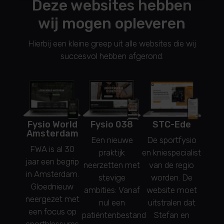
Deze websites hebben
wij mogen opleveren
Hierbij een kleine greep uit alle websites die wij
succesvol hebben afgerond.
Fysio World
Fysio 038
STC-Ede
Ev
Amsterdam
Fysi
Een nieuwe
De sportfysio
FWA is al 30
N
praktijk
en kniespecialist
jaar een begrip
pro
neerzetten met
van de regio
in Amsterdam.
stra
stevige
worden. De
Gloednieuw
Ev
ambities: Vanaf
website moet
neergezet met
Fysi
nul een
uitstralen dat
een focus op
verw
patiëntenbestand
Stefan en