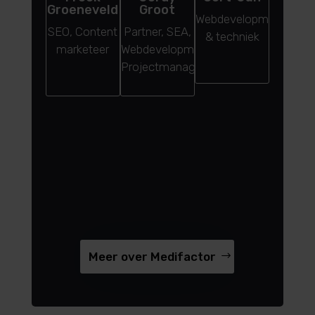
Groeneveld
Groot
Wout
Webdevelopment
SEO, Content
Partner, SEA,
Partn
& techniek
marketeer
Webdevelopment,
consult
Projectmanager
SEO spec
Meer over Medifactor