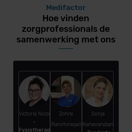
Medifactor
Hoe vinden
zorgprofessionals de
samenwerking met ons
Victoria Nicol
Zohre
Sonja
Nura 
-
-Sm
Raniminejad
Nahavandian
Fysiotherapie
Des