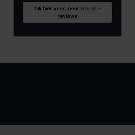
Klik hier voor meer
G
O
O
G
L
E
reviews