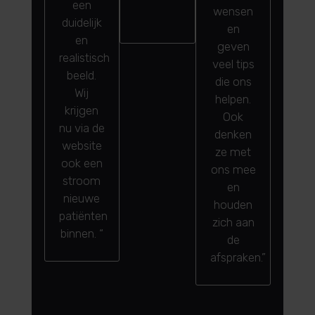
een
profes
wensen
duidelijk
De k
en
en
wor
geven
realistisch
met h
veel tips
beeld.
en z
die ons
Wij
gekla
helpen.
krijgen
Toppe
Ook
nu via de
denken
website
ze met
ook een
ons mee
stroom
en
nieuwe
houden
patiënten
zich aan
binnen. “
de
afspraken.”