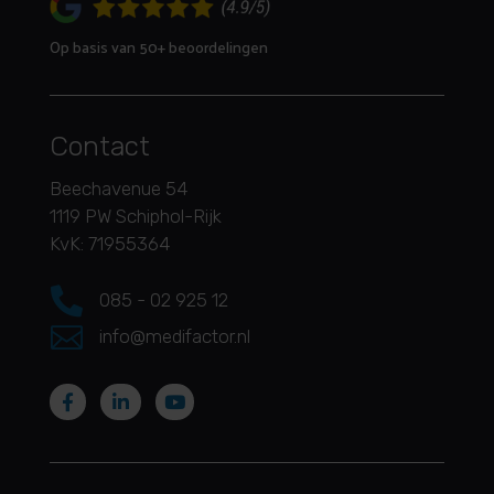
Op basis van 50+ beoordelingen
Contact
Beechavenue 54
1119 PW Schiphol-Rijk
KvK: 71955364

085 - 02 925 12

info@medifactor.nl