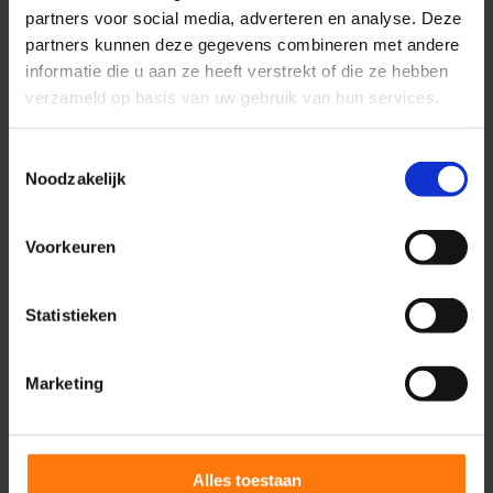
partners voor social media, adverteren en analyse. Deze
partners kunnen deze gegevens combineren met andere
informatie die u aan ze heeft verstrekt of die ze hebben
verzameld op basis van uw gebruik van hun services.
Toestemmingsselectie
Noodzakelijk
Voorkeuren
Wie is Medifactor
Statistieken
Wij zijn er voor zorgorganisaties die een duidelijke
Marketing
koers willen varen.
Of het nu gaat om groei voor jouw praktijk, cliënten
aantrekken die bij jouw specialisme passen, het
Alles toestaan