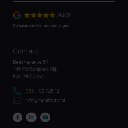
Op basis van 50+ beoordelingen
Contact
Beechavenue 54
1119 PW Schiphol-Rijk
KvK: 71955364

085 - 02 925 12

info@medifactor.nl