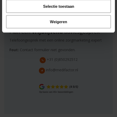
bereiken.
Selectie toestaan
Weigeren
Plan een
vrijblijvend
adviesgesprek
Telefoongesprek met een online zorgmarketing expert
Fout:
Contact formulier niet gevonden.
+31 (0)850292512
info@medifactor.nl