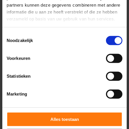
partners kunnen deze gegevens combineren met andere
informatie die u aan ze heeft verstrekt of die ze hebben
verzameld op basis van uw gebruik van hun services.
Toestemmingsselectie
Noodzakelijk
Wie is Medifactor
Voorkeuren
Wij zijn er voor zorgorganisaties die een duidelijke
koers willen varen.
Statistieken
Of het nu gaat om groei voor jouw praktijk, cliënten
Marketing
aantrekken die bij jouw specialisme passen, het
borgen van jouw identiteit in de zorgketen of het
effectiever helpen van bestaande cliënten.
Alles toestaan
Medifactor helpt jou stapsgewijs deze doelen te