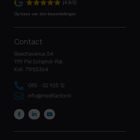
Op basis van 50+ beoordelingen
Contact
Beechavenue 54
1119 PW Schiphol-Rijk
KvK: 71955364

085 - 02 925 12

info@medifactor.nl