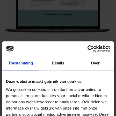
Jouw website laten maken bij Medifactor
Wij hebben al tientallen, misschien wel honderden websites
gemaakt voor allemaal verschillende zorgprofessionals. Wij weten
daarom precies wat werkt en wat niet werkt als het gaat om
Toestemming
Details
Over
inspelen op de zorgvragers. Wil jij daarom een goed converterende
website voor jouw podoloog of podotherapeut praktijk? Neem dan
gerust eens contact met ons op.
Deze website maakt gebruik van cookies
We gebruiken cookies om content en advertenties te
personaliseren, om functies voor social media te bieden
en om ons websiteverkeer te analyseren. Ook delen we
informatie over uw gebruik van onze site met onze
partners voor social media, adverteren en analyse. Deze