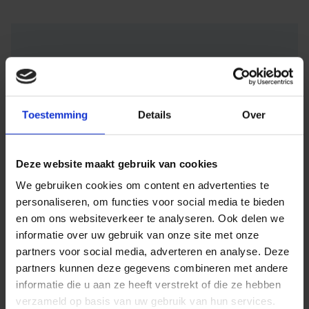
Een webbouwer met
verstand van
Toestemming
Details
Over
oefentherapie geeft
jouw bezoekers een
Deze website maakt gebruik van cookies
beter ervaring
.
We gebruiken cookies om content en advertenties te
personaliseren, om functies voor social media te bieden
en om ons websiteverkeer te analyseren. Ook delen we
informatie over uw gebruik van onze site met onze
partners voor social media, adverteren en analyse. Deze
partners kunnen deze gegevens combineren met andere
informatie die u aan ze heeft verstrekt of die ze hebben
verzameld op basis van uw gebruik van hun services.