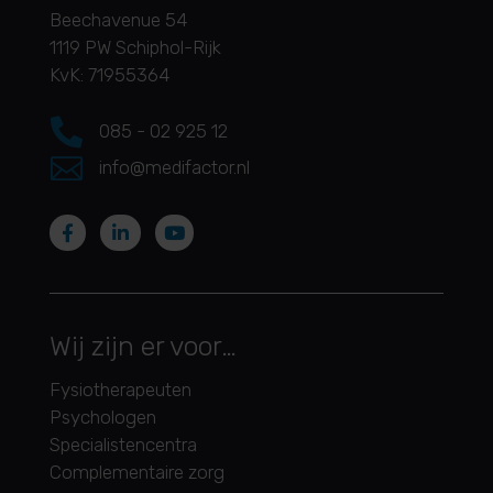
Beechavenue 54
1119 PW Schiphol-Rijk
KvK: 71955364

085 - 02 925 12

info@medifactor.nl
Wij zijn er voor…
Fysiotherapeuten
Psychologen
Specialistencentra
Complementaire zorg