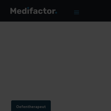
Home
/
Blog
/
Een website voor de zelfstandige
oefentherapeut
Een website voor de
zelfstandige
oefentherapeut
Oefentherapeut