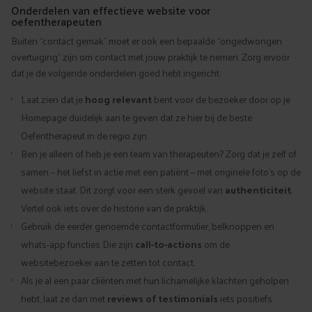
Onderdelen van effectieve website voor
oefentherapeuten
Buiten “contact gemak” moet er ook een bepaalde “ongedwongen
overtuiging” zijn om contact met jouw praktijk te nemen. Zorg ervoor
dat je de volgende onderdelen goed hebt ingericht:
Laat zien dat je
hoog relevant
bent voor de bezoeker door op je
Homepage duidelijk aan te geven dat ze hier bij de beste
Oefentherapeut in de regio zijn.
Ben je alleen of heb je een team van therapeuten? Zorg dat je zelf of
samen – het liefst in actie met een patiënt – met originele foto’s op de
website staat. Dit zorgt voor een sterk gevoel van
authenticiteit
.
Vertel ook iets over de historie van de praktijk.
Gebruik de eerder genoemde contactformulier, belknoppen en
whats-app functies Die zijn
call-to-actions
om de
websitebezoeker aan te zetten tot contact.
Als je al een paar cliënten met hun lichamelijke klachten geholpen
hebt, laat ze dan met
reviews of testimonials
iets positiefs