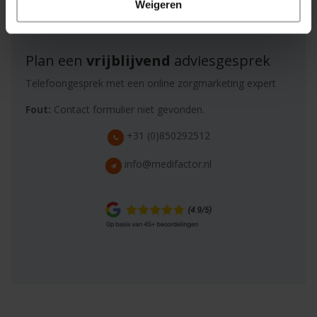
Weigeren
Plan een
vrijblijvend
adviesgesprek
Telefoongesprek met een online zorgmarketing expert
Fout:
Contact formulier niet gevonden.
+31 (0)850292512
info@medifactor.nl