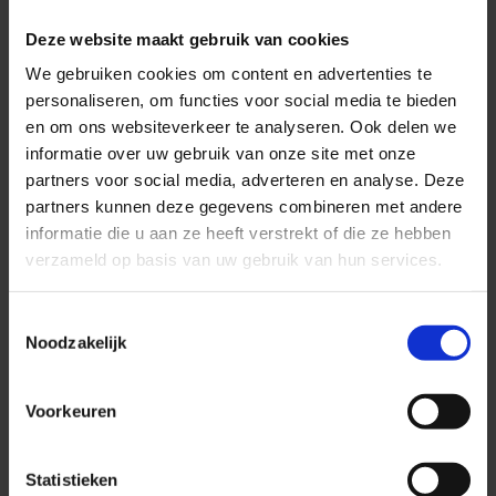
Hoe helpt Medifactor chiropractors bij online marketing?
Deze website maakt gebruik van cookies
Of het nu gaat om groei voor jouw praktijk, cliënten aantrekken die
We gebruiken cookies om content en advertenties te
bij jouw specialisme passen, het borgen van jouw identiteit in de
zorgketen of het effectiever helpen van bestaande cliënten.
personaliseren, om functies voor social media te bieden
Medifactor helpt jou stapsgewijs deze doelen te bereiken.
en om ons websiteverkeer te analyseren. Ook delen we
informatie over uw gebruik van onze site met onze
Met onze medische, marketing en bedrijfskundige kennis kunnen
partners voor social media, adverteren en analyse. Deze
wij jou als zorgpraktijkhouder op elke schaal helpen bij de
partners kunnen deze gegevens combineren met andere
ontwikkeling van jouw praktijk.
informatie die u aan ze heeft verstrekt of die ze hebben
verzameld op basis van uw gebruik van hun services.
Toestemmingsselectie
Noodzakelijk
Voorkeuren
Statistieken