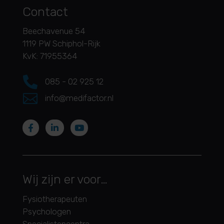
Contact
Beechavenue 54
1119 PW Schiphol-Rijk
KvK: 71955364

085 - 02 925 12

info@medifactor.nl
Wij zijn er voor…
Fysiotherapeuten
Psychologen