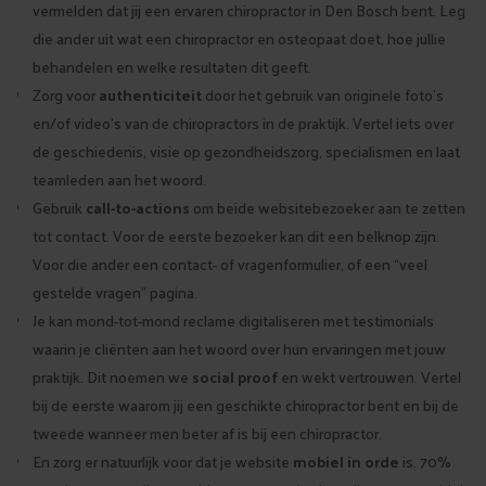
vermelden dat jij een ervaren chiropractor in Den Bosch bent. Leg
die ander uit wat een chiropractor en osteopaat doet, hoe jullie
behandelen en welke resultaten dit geeft.
Zorg voor
authenticiteit
door het gebruik van originele foto’s
en/of video’s van de chiropractors in de praktijk. Vertel iets over
de geschiedenis, visie op gezondheidszorg, specialismen en laat
teamleden aan het woord.
Gebruik
call-to-actions
om beide websitebezoeker aan te zetten
tot contact. Voor de eerste bezoeker kan dit een belknop zijn.
Voor die ander een contact- of vragenformulier, of een “veel
gestelde vragen” pagina.
Je kan mond-tot-mond reclame digitaliseren met testimonials
waarin je cliënten aan het woord over hun ervaringen met jouw
praktijk. Dit noemen we
social proof
en wekt vertrouwen. Vertel
bij de eerste waarom jij een geschikte chiropractor bent en bij de
tweede wanneer men beter af is bij een chiropractor.
En zorg er natuurlijk voor dat je website
mobiel in orde
is. 70%