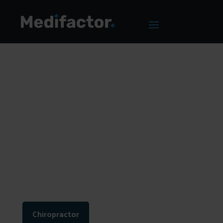
Home
/
Blog
/
Een effectieve website voor jouw
chiropractiepraktijk
Een effectieve
website voor jouw
chiropractiepraktijk
Chiropractor