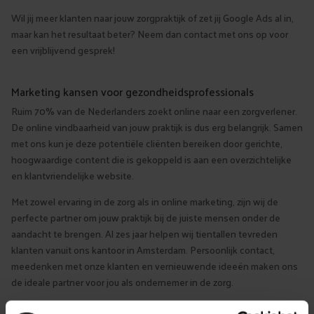
Wil jij meer klanten naar jouw zorgpraktijk of zet jij Google Ads al in,
maar kan het resultaat beter? Neem dan contact met ons op voor
een vrijblijvend gesprek!
Marketing kansen voor gezondheidsprofessionals
Ruim 70% van de Nederlanders zoekt online naar een zorgverlener.
De online vindbaarheid van jouw praktijk is dus erg belangrijk. Samen
met ons kun je deze potentiële cliënten bereiken door gerichte,
hoogwaardige content die is gekoppeld is aan een overzichtelijke
en klantvriendelijke website.
Met zowel ervaring in de zorg als in online marketing, zijn wij de
perfecte partner om jouw praktijk bij de juiste mensen onder de
aandacht te brengen. Al zes jaar helpen wij tientallen tevreden
klanten vanuit ons kantoor in Amsterdam. Persoonlijk contact,
meedenken met onze klanten en vernieuwende ideeën maken ons
de ideale partner voor jou als ondernemer in de zorg.