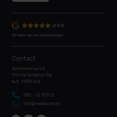
Op basis van 50+ beoordelingen
Contact
Beechavenue 54
1119 PW Schiphol-Rijk
KvK: 71955364

085 - 02 925 12

info@medifactor.nl