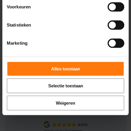
borgen van jouw identiteit in de zorgketen of het
Voorkeuren
effectiever helpen van bestaande cliënten.
Medifactor helpt jou stapsgewijs deze doelen te
Statistieken
bereiken.
Marketing
Plan een
vrijblijvend
adviesgesprek
Alles toestaan
Telefoongesprek met een online zorgmarketing expert
Fout:
Contact formulier niet gevonden.
Selectie toestaan
+31 (0)850292512
Weigeren
info@medifactor.nl