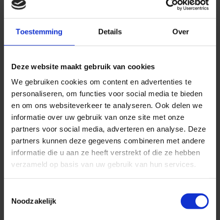
Toestemming
Details
Over
Deze website maakt gebruik van cookies
We gebruiken cookies om content en advertenties te
personaliseren, om functies voor social media te bieden
en om ons websiteverkeer te analyseren. Ook delen we
informatie over uw gebruik van onze site met onze
partners voor social media, adverteren en analyse. Deze
partners kunnen deze gegevens combineren met andere
Wie is Medifactor
informatie die u aan ze heeft verstrekt of die ze hebben
Wij zijn er voor zorgorganisaties die een duidelijke
verzameld op basis van uw gebruik van hun services.
koers willen varen.
Toestemmingsselectie
Of het nu gaat om groei voor jouw praktijk, cliënten
Noodzakelijk
aantrekken die bij jouw specialisme passen, het