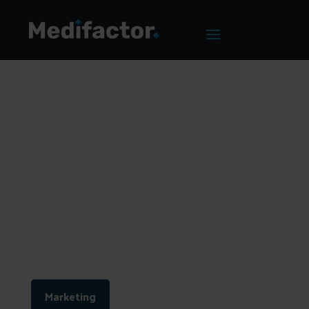
Home
/
Blog
/
Meer klanten voor jouw zorgpraktijk met
Google Ads
Meer klanten voor
jouw zorgpraktijk
met Google Ads
Marketing