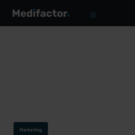
Home
/
Blog
/
Hoe maak je een fysiotherapiepraktijk
succesvol?
Hoe maak je een
fysiotherapiepraktijk
succesvol?
Marketing