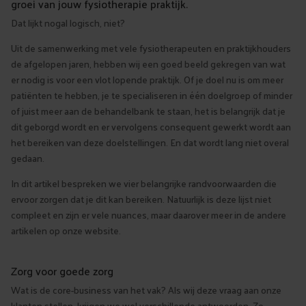
groei van jouw fysiotherapie praktijk.
Dat lijkt nogal logisch, niet?
Uit de samenwerking met vele fysiotherapeuten en praktijkhouders
de afgelopen jaren, hebben wij een goed beeld gekregen van wat
er nodig is voor een vlot lopende praktijk. Of je doel nu is om meer
patiënten te hebben, je te specialiseren in één doelgroep of minder
of juist meer aan de behandelbank te staan, het is belangrijk dat je
dit geborgd wordt en er vervolgens consequent gewerkt wordt aan
het bereiken van deze doelstellingen. En dat wordt lang niet overal
gedaan.
In dit artikel bespreken we vier belangrijke randvoorwaarden die
ervoor zorgen dat je dit kan bereiken. Natuurlijk is deze lijst niet
compleet en zijn er vele nuances, maar daarover meer in de andere
artikelen op onze website.
Zorg voor goede zorg
Wat is de core-business van het vak? Als wij deze vraag aan onze
klanten stellen, krijgen we wel verschillende antwoorden. Zo