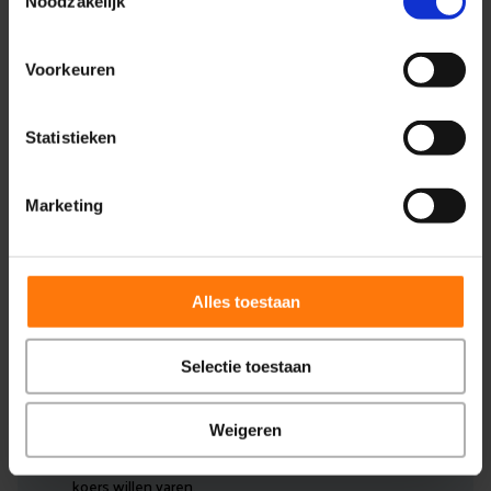
Noodzakelijk
meedenken met onze klanten en vernieuwende ideeën maken ons
de ideale partner voor jou als ondernemer in de zorg.
Voorkeuren
Statistieken
Marketing
Alles toestaan
Selectie toestaan
Wie is Medifactor
Weigeren
Wij zijn er voor zorgorganisaties die een duidelijke
koers willen varen.