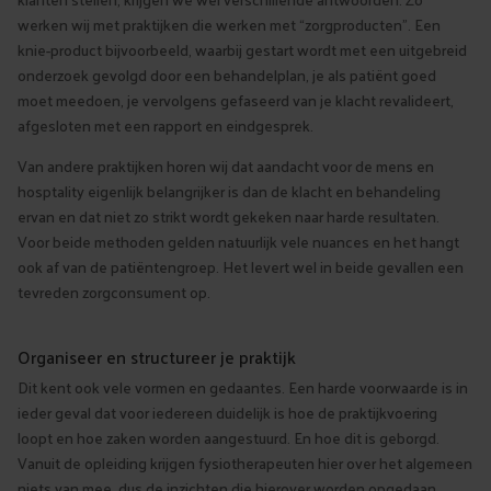
werken wij met praktijken die werken met “zorgproducten”. Een
knie-product bijvoorbeeld, waarbij gestart wordt met een uitgebreid
onderzoek gevolgd door een behandelplan, je als patiënt goed
moet meedoen, je vervolgens gefaseerd van je klacht revalideert,
afgesloten met een rapport en eindgesprek.
Van andere praktijken horen wij dat aandacht voor de mens en
hosptality eigenlijk belangrijker is dan de klacht en behandeling
ervan en dat niet zo strikt wordt gekeken naar harde resultaten.
Voor beide methoden gelden natuurlijk vele nuances en het hangt
ook af van de patiëntengroep. Het levert wel in beide gevallen een
tevreden zorgconsument op.
Organiseer en structureer je praktijk
Dit kent ook vele vormen en gedaantes. Een harde voorwaarde is in
ieder geval dat voor iedereen duidelijk is hoe de praktijkvoering
loopt en hoe zaken worden aangestuurd. En hoe dit is geborgd.
Vanuit de opleiding krijgen fysiotherapeuten hier over het algemeen
niets van mee, dus de inzichten die hierover worden opgedaan