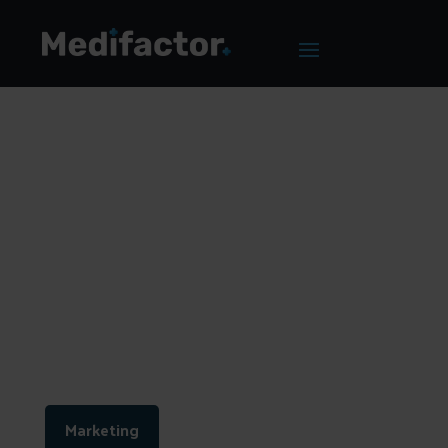
Home
/
Blog
/
Hoe helpt Google Analytics jouw praktijk met
groeien?
Hoe helpt Google
Analytics jouw
praktijk met groeien?
Marketing