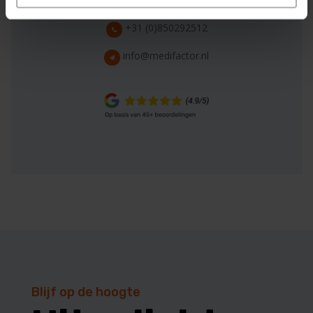
Fout:
Contact formulier niet gevonden.
+31 (0)850292512
info@medifactor.nl
Blijf op de hoogte