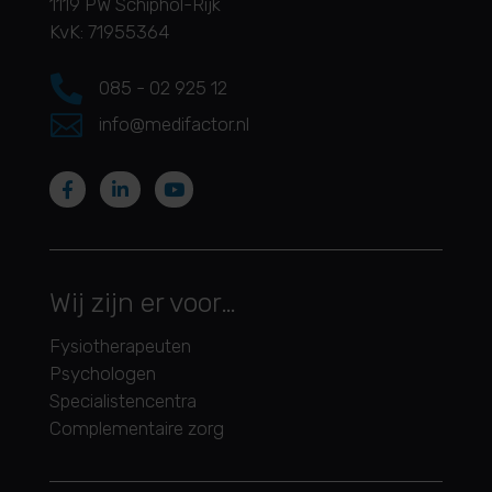
1119 PW Schiphol-Rijk
KvK: 71955364

085 - 02 925 12

info@medifactor.nl
Wij zijn er voor…
Fysiotherapeuten
Psychologen
Specialistencentra
Complementaire zorg