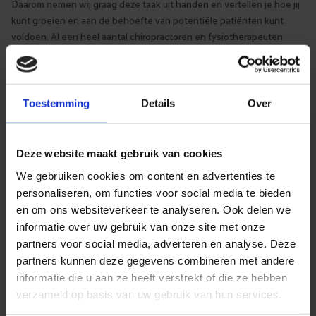
Daarom nemen wij graag deze taak uit handen en vertellen je hoe jij
kunt groeien en aan de behoefte van potentiële patiënten kunt
voldoen. Al een heel aantal chiropractoren en fysiotherapeuten
hebben gebruik mogen maken (en nog steeds) van onze expertise
op het gebied van online ondernemen. Neem dus nu contact met
ons op en wij helpen jouw praktijk te groeien!
Toestemming
Details
Over
Deze website maakt gebruik van cookies
We gebruiken cookies om content en advertenties te
personaliseren, om functies voor social media te bieden
en om ons websiteverkeer te analyseren. Ook delen we
informatie over uw gebruik van onze site met onze
partners voor social media, adverteren en analyse. Deze
partners kunnen deze gegevens combineren met andere
informatie die u aan ze heeft verstrekt of die ze hebben
verzameld op basis van uw gebruik van hun services.