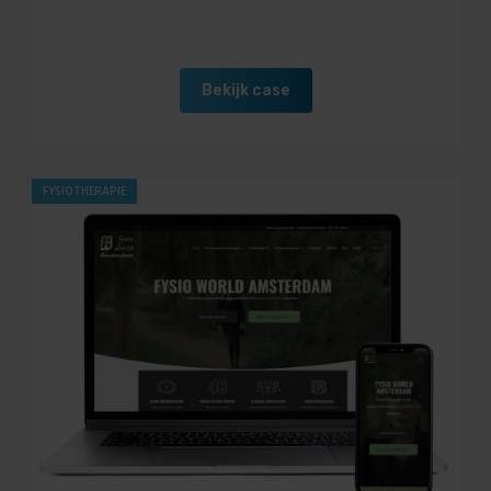
Webdesign
SEA
SEO
Huisstijl
Bekijk case