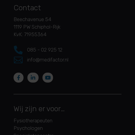
Contact
Beechavenue 54
1119 PW Schiphol-Rijk
KvK: 71955364

085 - 02 925 12

info@medifactor.nl
Wij zijn er voor…
Fysiotherapeuten
Psychologen