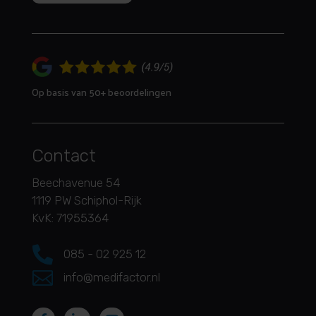
Op basis van 50+ beoordelingen
Contact
Beechavenue 54
1119 PW Schiphol-Rijk
KvK: 71955364

085 - 02 925 12

info@medifactor.nl