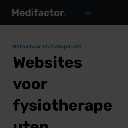
Betaalbaar en transparant
Websites
voor
fysiotherape
uten