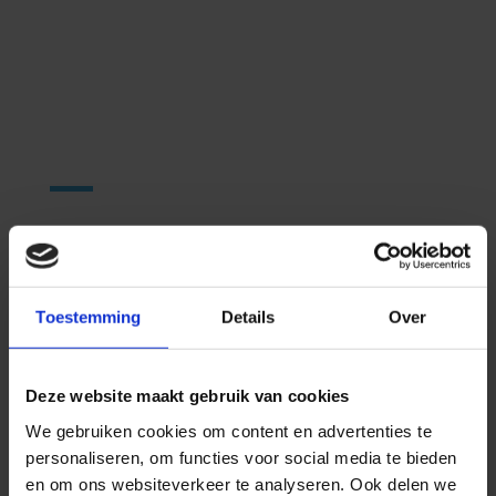
Onze
werkwijze
Stap 1 – Kennismaking
Wij leren jou en jouw praktijk graag kennen. Wat is
Toestemming
Details
Over
belangrijk voor jouw praktijk website?
Stap 2 – Doelen stellen
Deze website maakt gebruik van cookies
Welke patiënten, therapieën, klachten en
We gebruiken cookies om content en advertenties te
behandelingen zijn belangrijk? Welke rol vervult jouw
personaliseren, om functies voor social media te bieden
website hierin? Hoeveel therapeuten en patiënten heb
en om ons websiteverkeer te analyseren. Ook delen we
je voor ogen? In welke netwerken wil je bekend