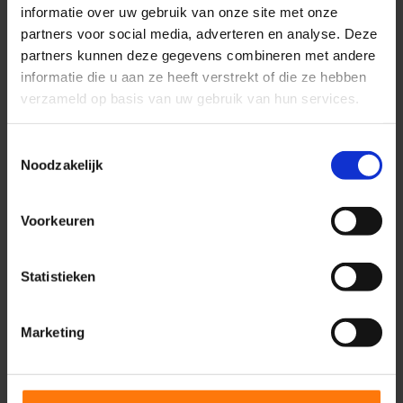
informatie over uw gebruik van onze site met onze
worden?
partners voor social media, adverteren en analyse. Deze
partners kunnen deze gegevens combineren met andere
Stap 3 – Website plan voor jouw
informatie die u aan ze heeft verstrekt of die ze hebben
praktijk
verzameld op basis van uw gebruik van hun services.
Met jouw doelen maken we een website plan. Je
ontvangt een offerte en we bespreken de systemen die
Toestemmingsselectie
wij gebruiken om jouw website te bouwen en
Noodzakelijk
onderhouden.
Voorkeuren
Stap 4 – Jouw praktijk online op
de kaart
Statistieken
Met jouw persoonlijke zorgmarketing specialist zet je
jouw praktijk duurzaam, online op de kaart.
Marketing
Vraag offerte aan