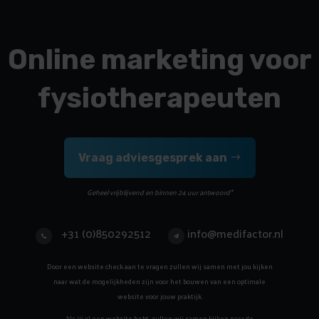
Online marketing voor
fysiotherapeuten
Vraag adviesgesprek aan
Geheel vrijblijvend en binnen 24 uur antwoord*
+31 (0)850292512
info@medifactor.nl
Door een website check aan te vragen zullen wij samen met jou kijken
naar wat de mogelijkheden zijn voor het bouwen van een optimale
website voor jouw praktijk.
Als jij al een website hebt, zullen wij samen kijken naar de