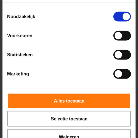
Toestemmingsselectie
Noodzakelijk
Voorkeuren
Statistieken
Marketing
Alles toestaan
Ervaringen van
Selectie toestaan
Weigeren