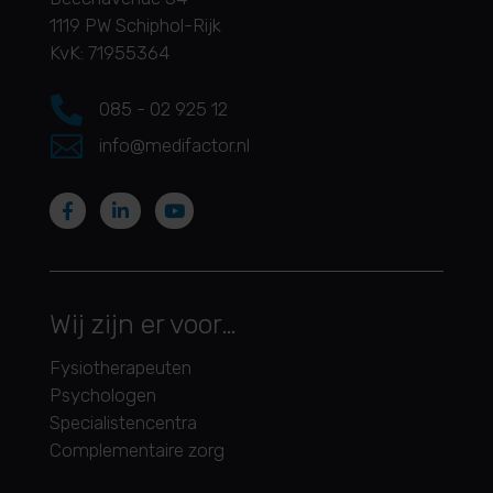
1119 PW Schiphol-Rijk
KvK: 71955364

085 - 02 925 12

info@medifactor.nl
Wij zijn er voor…
Fysiotherapeuten
Psychologen
Specialistencentra
Complementaire zorg