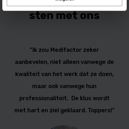
mondzorgspeciali
sten met ons
“Ik zou Medifactor zeker
aanbevelen, niet alleen vanwege de
kwaliteit van het werk dat ze doen,
maar ook vanwege hun
professionaliteit. De klus wordt
met hart en ziel geklaard. Toppers!”