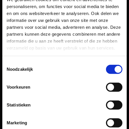
personaliseren, om functies voor social media te bieden
en om ons websiteverkeer te analyseren. Ook delen we
informatie over uw gebruik van onze site met onze
partners voor social media, adverteren en analyse. Deze
partners kunnen deze gegevens combineren met andere
informatie die u aan ze heeft verstrekt of die ze hebben
verzameld op basis van uw gebruik van hun services.
Toestemmingsselectie
Op basis van 50+ beoordelingen
Noodzakelijk
Voorkeuren
Contact
Statistieken
Beechavenue 54
1119 PW Schiphol-Rijk
KvK: 71955364
Marketing