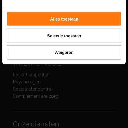

085 - 02 925 12

info@medifactor.nl
Alles toestaan
Selectie toestaan
Weigeren
Wij zijn er voor…
Fysiotherapeuten
Psychologen
Specialistencentra
Complementaire zorg
Onze diensten