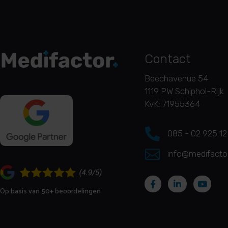
Contact
Beechavenue 54
1119 PW Schiphol-Rijk
KvK: 71955364

085 - 02 925 12

info@medifactor
Op basis van 50+ beoordelingen