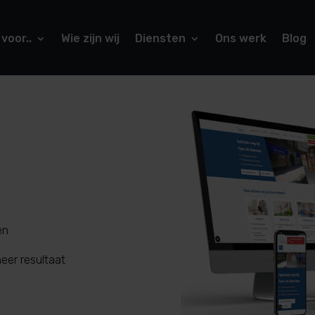
 voor..
Wie zijn wij
Diensten
Ons werk
Blog
en
eer resultaat