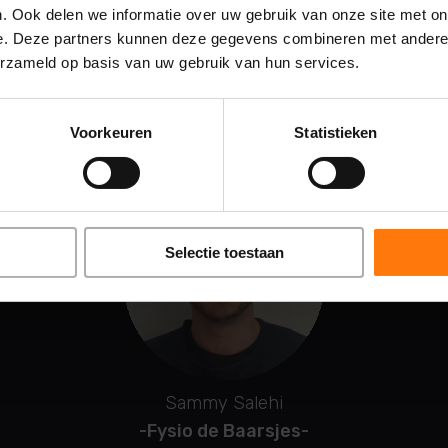
at vindt Fysio de Baarsj
. Ook delen we informatie over uw gebruik van onze site met on
e. Deze partners kunnen deze gegevens combineren met andere i
erzameld op basis van uw gebruik van hun services.
Voorkeuren
Statistieken
Selectie toestaan
Sammy Salehi
-Fysio de Baarsjes-