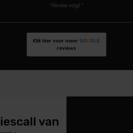
“Review volgt ”
Klik hier voor meer
G
O
O
G
L
E
reviews
iescall van