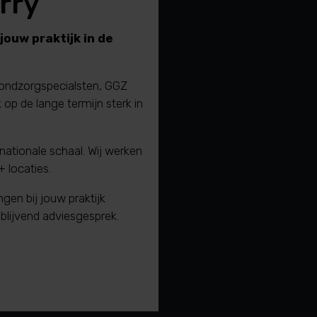
rry
jouw praktijk in de
mondzorgspecialsten, GGZ
 op de lange termijn sterk in
rnationale schaal.
Wij werken
 locaties.
gen bij jouw praktijk
blijvend adviesgesprek.