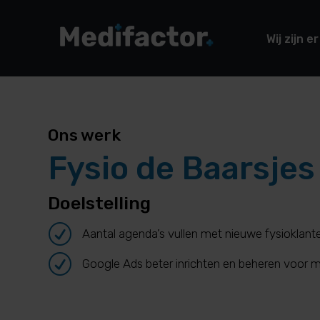
Wij zijn er
Ons werk
Fysio de Baarsjes
Doelstelling
R
Aantal agenda’s vullen met nieuwe fysioklant
R
Google Ads beter inrichten en beheren voor m