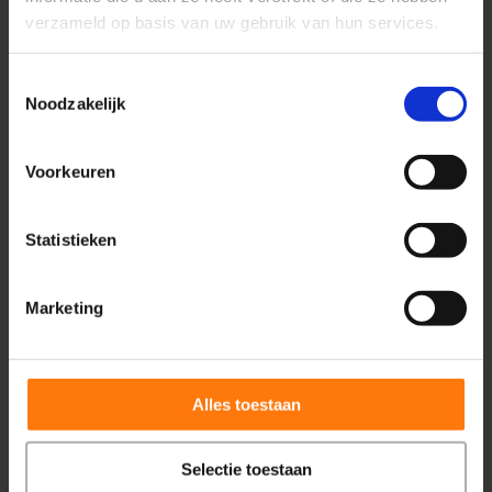
hoogwaardige medische content op
verzameld op basis van uw gebruik van hun services.
mijn website. Dit zorgt ervoor dat ik
een steady stroom nieuwe patiënten
Toestemmingsselectie
krijg én het juiste type patiënt,
Noodzakelijk
namelijk die heel betrokken en bewust
onze trajecten ingaan.”
Voorkeuren
Statistieken
Klik hier voor meer
G
O
O
G
L
E
Marketing
reviews
Alles toestaan
Selectie toestaan