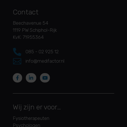
Contact
Beechavenue 54
1119 PW Schiphol-Rijk
KvK: 71955364

085 - 02 925 12

info@medifactor.nl
Wij zijn er voor…
Fysiotherapeuten
Psychologen