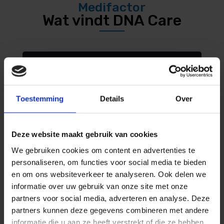
Medifactor
Wat vindt DNA Care
Toestemming
Details
Over
Deze website maakt gebruik van cookies
We gebruiken cookies om content en advertenties te
personaliseren, om functies voor social media te bieden
en om ons websiteverkeer te analyseren. Ook delen we
informatie over uw gebruik van onze site met onze
Roos van der Blom
partners voor social media, adverteren en analyse. Deze
-DNA Care-
partners kunnen deze gegevens combineren met andere
“Medifactor schrijft voor mij
informatie die u aan ze heeft verstrekt of die ze hebben