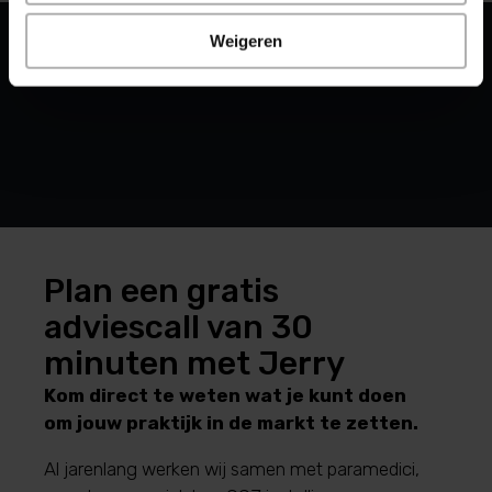
Weigeren
Plan een gratis
adviescall van 30
minuten met Jerry
Kom direct te weten wat je kunt doen
om jouw praktijk in de markt te zetten.
Al jarenlang werken wij samen met paramedici,