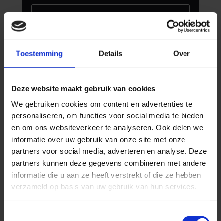
Toestemming
Details
Over
Deze website maakt gebruik van cookies
We gebruiken cookies om content en advertenties te
personaliseren, om functies voor social media te bieden
Wouter Mannaerts
en om ons websiteverkeer te analyseren. Ook delen we
-Corpus Fysiotherapie-
informatie over uw gebruik van onze site met onze
partners voor social media, adverteren en analyse. Deze
“Prima website neergezet die doet wij
partners kunnen deze gegevens combineren met andere
hij moet doen. Voor onze andere
informatie die u aan ze heeft verstrekt of die ze hebben
praktijk in Rotterdam hebben we
verzameld op basis van uw gebruik van hun services.
inmiddels besloten ook de website
door Medifactor te laten vernieuwen”
Toestemmingsselectie