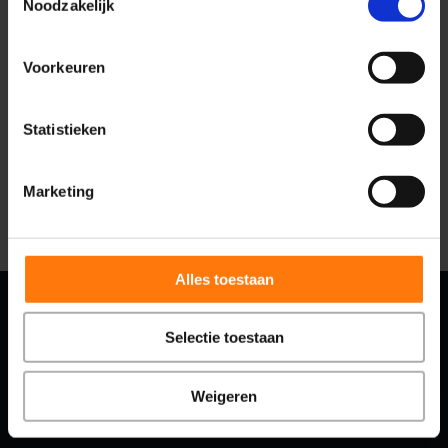
Noodzakelijk
Voorkeuren
Klik hier voor meer
G
O
O
G
L
E
reviews
Statistieken
Marketing
Alles toestaan
Selectie toestaan
Weigeren