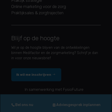
Praktijk strategie
Online marketing voor de zorg
Praktijksales & zorgtrajecten
Blijf op de hoogte
Wil je op de hoogte blijven van de ontwikkelingen
binnen Medifactor en de zorgmarketing? Schrijf je dan
in voor onze nieuwsbrief
Ik wil me inschrijven
In samenwerking met FysioFuture
Algemene voorwaarden
|
Privacy Policy
Bel ons nu
Adviesgesprek inplannen